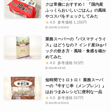
クは常備におすすめ！ 『国内産
ふっくらおいしいごはん』の風味
やコスパをチェックしてみた
★
4.0
参考価格
1,155円
2024年12月26日
業務スーパーの『バスマティライ
ス』はどうなの？ インド産1kgパ
ックの炊き方・風味・食感を確か
めてみた
★
4.0
参考価格
915円
2024年3月5日
短時間でトロトロ！ 業務スーパ
ーの『牛すじ串（メンブレン）』
はおつまみレシピに便利な一品
★
4.0
参考価格
537円
2022年10月22日