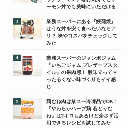
ーモン丼でも美味にいただける
業務スーパーにある『鰻蒲焼』
はうな丼を安く食べたいならア
リ？ 味やコスパをチェックして
みた
業務スーパーのジャンボジャム
『いちごジャム プレザーブスタ
イル』の果肉感！ 酸味立って甘
ったるくない味づくりもイイ感
じ
鶏むね肉は業スー冷凍品でOK！
『やわらかハーブ鶏 若どりむ
ね』は2キロもあるけど余さず活
用できるレシピを試してみた