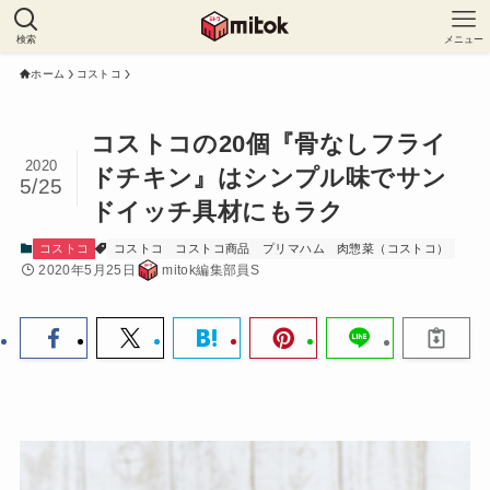
検索
メニュー
ホーム
コストコ
コストコの20個『骨なしフライ
2020
ドチキン』はシンプル味でサン
5/25
ドイッチ具材にもラク
コストコ
コストコ
コストコ商品
プリマハム
肉惣菜（コストコ）
2020年5月25日
mitok編集部員S