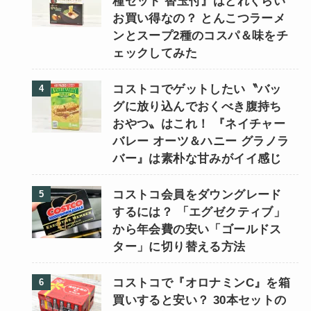
種セット 替玉付』はどれくらい
お買い得なの？ とんこつラーメ
ンとスープ2種のコスパ＆味をチ
ェックしてみた
コストコでゲットしたい〝バッ
グに放り込んでおくべき腹持ち
おやつ〟はこれ！ 『ネイチャー
バレー オーツ＆ハニー グラノラ
バー』は素朴な甘みがイイ感じ
コストコ会員をダウングレード
するには？ 「エグゼクティブ」
から年会費の安い「ゴールドス
ター」に切り替える方法
コストコで『オロナミンC』を箱
買いすると安い？ 30本セットの