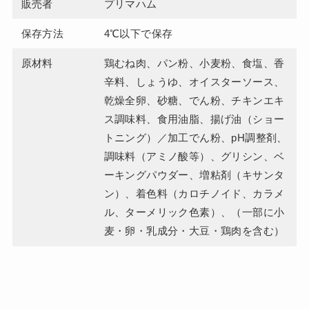
販売者
プリマハム
保存方法
4℃以下で保存
原材料
鶏むね肉、パン粉、小麦粉、食塩、香
辛料、しょうゆ、オイスターソース、
乾燥全卵、砂糖、でん粉、チキンエキ
ス調味料、食用油脂、揚げ油（ショー
トニング）／加工でん粉、pH調整剤、
調味料（アミノ酸等）、グリシン、ベ
ーキングパウダー、増粘剤（キサンタ
ン）、着色料（カロチノイド、カラメ
ル、ターメリック色素）、（一部に小
麦・卵・乳成分・大豆・鶏肉を含む）