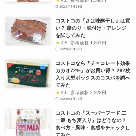
★
4.0
参考価格
1,580円
2023年4月23日
コストコの『さば味醂干し』は買
い？ 脂のり・味付け・アレンジ
を試してみた
★
4.5
参考価格
1,841円
2023年8月23日
コストコなら『チョコレート効果
カカオ72%』がお買い得？ 282枚
入り大型ボックスのコスパを調べ
てみた
★
4.0
参考価格
2,928円
2023年4月22日
コストコの『スーパーフード 二
十穀 もち麦入り』はどうなの？
食べ方・風味・食感をチェックし
てみた