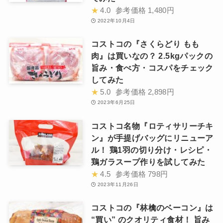
★
4.0
参考価格
1,480円
2022年10月4日
コストコの『さくらどり もも
肉』は買いなの？ 2.5kgパックの
旨み・食べ方・コスパをチェック
してみた
★
5.0
参考価格
2,898円
2023年6月25日
コストコ名物『ロティサリーチキ
ン』が手提げバッグにリニューア
ル！ 鶏1羽の切り分け・レシピ・
鶏ガラスープ作りを試してみた
★
4.5
参考価格
798円
2023年11月26日
コストコの『林檎のベーコン』は
“買い” のクオリティ食材！ 旨み