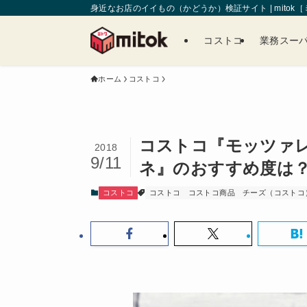
身近なお店のイイもの（かどうか）検証サイト | mitok
コストコ
業務スー
ホーム
コストコ
コストコ『モッツァ
2018
9/11
ネ』のおすすめ度は？
コストコ
コストコ
コストコ商品
チーズ（コストコ