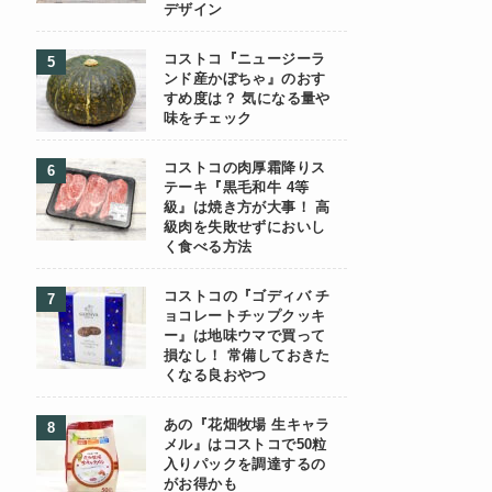
デザイン
コストコ『ニュージーラ
ンド産かぼちゃ』のおす
すめ度は？ 気になる量や
味をチェック
コストコの肉厚霜降りス
テーキ『黒毛和牛 4等
級』は焼き方が大事！ 高
級肉を失敗せずにおいし
く食べる方法
コストコの『ゴディバ チ
ョコレートチップクッキ
ー』は地味ウマで買って
損なし！ 常備しておきた
くなる良おやつ
あの『花畑牧場 生キャラ
メル』はコストコで50粒
入りパックを調達するの
がお得かも