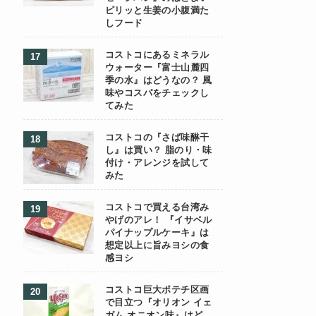
ピリッと生姜の小腹満た
しフード
コストコにあるミネラル
ウォーター『富士山麓四
季の水』はどうなの？ 風
味やコスパをチェックし
てみた
コストコの『さば味醂干
し』は買い？ 脂のり・味
付け・アレンジを試して
みた
コストコで買える台湾み
やげのアレ！ 『イサベル
パイナップルケーキ』は
想定以上に旨みヨシの食
感ヨシ
コストコ巨大ポテチ区画
で目立つ『オリオン イェ
ガム オニオン味』はど