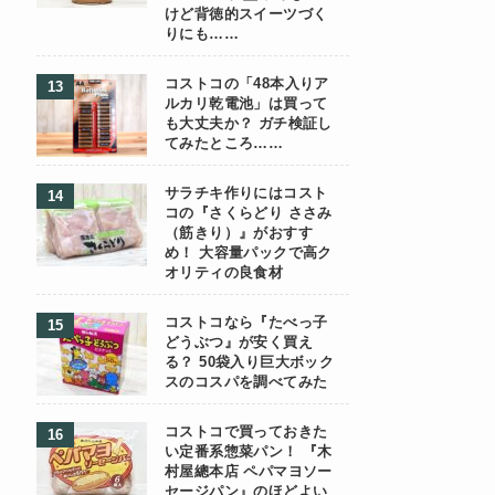
けど背徳的スイーツづく
りにも……
コストコの「48本入りア
ルカリ乾電池」は買って
も大丈夫か？ ガチ検証し
てみたところ……
サラチキ作りにはコスト
コの『さくらどり ささみ
（筋きり）』がおすす
め！ 大容量パックで高ク
オリティの良食材
コストコなら『たべっ子
どうぶつ』が安く買え
る？ 50袋入り巨大ボック
スのコスパを調べてみた
コストコで買っておきた
い定番系惣菜パン！ 『木
村屋總本店 ペパマヨソー
セージパン』のほどよい