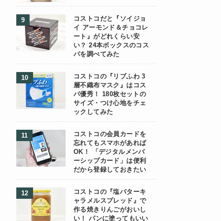
コストコだと『ソイジョ
イ アーモンド＆チョコレ
ート』がどれくらい安
い？ 24本ボックスのコス
パを調べてみた
コストコの『リブふわ 3
層不織布マスク』はコス
パ優秀！ 180枚セットの
サイズ・つけ心地をチェ
ックしてみた
コストコの会員カードを
忘れてもスマホがあれば
OK！ 「デジタルメンバ
ーシップカード」は便利
だから登録しておきたい
コストコの『塩バターキ
ャラメルスプレッド』で
作る焼きりんごがおいし
い！ パンに塗ってもいい