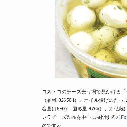
コストコのチーズ売り場で見かける『
（品番 826584）。オイル漬けの
容量は680g（固形量 476g）、お値
レラチーズ製品を中心に展開する
米F
のですね。