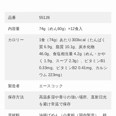
品番
55126
内容量
74g（めん60g）×12食入
カロリー
1食（74g）あたり303kcal（たんぱく
質 6.9g、脂質 10.1g、炭水化物
46.0g、食塩相当量 4.2g（めん・かや
く 1.9g、スープ 2.3g）、ビタミンB1
0.33mg、ビタミンB2 0.41mg、カルシ
ウム 223mg）
製造者
エースコック
保存方法
高温多湿や香りの強い場所、直射日光
を避け常温で保存
原材料
油揚げめん（小麦粉（国内製造）、植