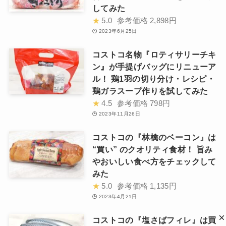
してみた
★
5.0
参考価格
2,898円
2023年6月25日
コストコ名物『ロティサリーチキ
ン』が手提げバッグにリニューア
ル！ 鶏1羽の切り分け・レシピ・
鶏ガラスープ作りを試してみた
★
4.5
参考価格
798円
2023年11月26日
コストコの『林檎のベーコン』は
“買い” のクオリティ食材！ 旨み
やおいしい食べ方をチェックして
みた
★
5.0
参考価格
1,135円
2023年4月21日
コストコの『塩さばフィレ』は買