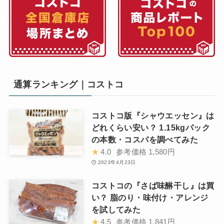
通算ランキング｜コストコ
コストコ版『シャウエッセン』は
どれくらい安い？ 1.15kgパック
の本数・コスパを調べてみた
★
4.0
参考価格
1,580円
2023年4月23日
コストコの『さば味醂干し』は買
い？ 脂のり・味付け・アレンジ
を試してみた
★
4.5
参考価格
1,841円